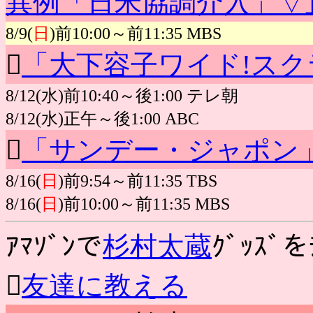
異例「日米協調介入」▽
8/9(
日
)前10:00～前11:35 MBS

「大下容子ワイド!ス
8/12(水)前10:40～後1:00 テレ朝
8/12(水)正午～後1:00 ABC

「サンデー・ジャポン
8/16(
日
)前9:54～前11:35 TBS
8/16(
日
)前10:00～前11:35 MBS
ｱﾏｿﾞﾝで
杉村太蔵
ｸﾞｯｽﾞを

友達に教える