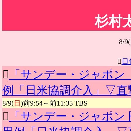
杉村
8/9(

日

「サンデー・ジャポン 
例「日米協調介入」▽直
8/9(
日
)前9:54～前11:35 TBS

「サンデー・ジャポン