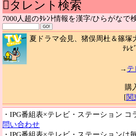
タレント検索
7000人超のﾀﾚﾝﾄ情報を漢字/ひらがな
夏ドラマ会見、猪俣周杜＆篠塚大
ﾃﾚﾋ
→
テ
購
[
関
・IPG番組表×テレビ・ステーション 
問い合わせ
・IPG番組表×テレビ・ステーション