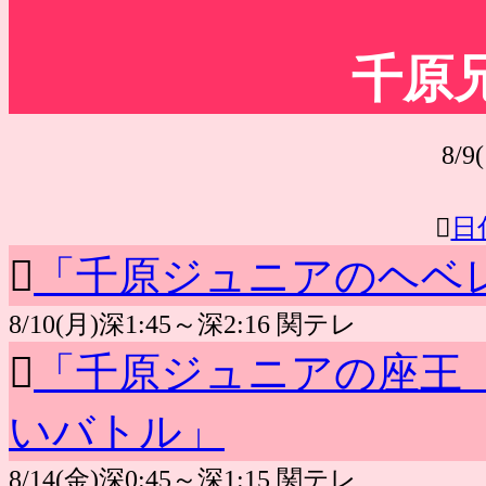
千原
8/9(

日

「千原ジュニアのヘベ
8/10(月)深1:45～深2:16 関テレ

「千原ジュニアの座王 
いバトル」
8/14(金)深0:45～深1:15 関テレ