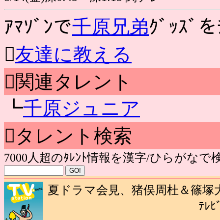
ｱﾏｿﾞﾝで
千原兄弟
ｸﾞｯｽﾞを

友達に教える
関連タレント
┗
千原ジュニア
タレント検索
7000人超のﾀﾚﾝﾄ情報を漢字/ひらがな
夏ドラマ会見、猪俣周杜＆篠塚大
ﾃﾚﾋ