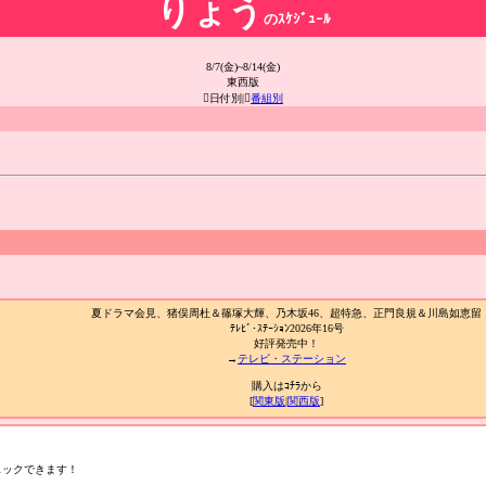
りょう
のｽｹｼﾞｭｰﾙ
8/7(金)~8/14(金)
東西版
日付別|
番組別
夏ドラマ会見、猪俣周杜＆篠塚大輝、乃木坂46、超特急、正門良規＆川島如恵留
ﾃﾚﾋﾞ･ｽﾃｰｼｮﾝ2026年16号
好評発売中！
→
テレビ・ステーション
購入はｺﾁﾗから
[
関東版
|
関西版
]
ェックできます！