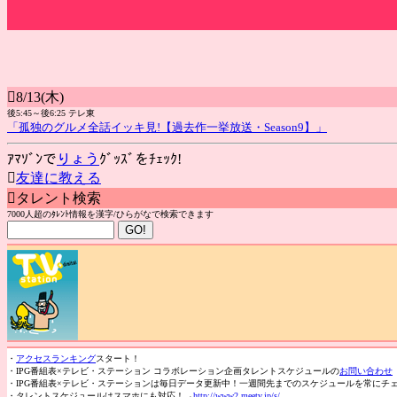
8/13(木)
後5:45～後6:25 テレ東
「孤独のグルメ全話イッキ見!【過去作一挙放送・Season9】」
ｱﾏｿﾞﾝで
りょう
ｸﾞｯｽﾞをﾁｪｯｸ!

友達に教える
タレント検索
7000人超のﾀﾚﾝﾄ情報を漢字/ひらがなで検索できます
・
アクセスランキング
スタート！
・IPG番組表×テレビ・ステーション コラボレーション企画タレントスケジュールの
お問い合わせ
・IPG番組表×テレビ・ステーションは毎日データ更新中！一週間先までのスケジュールを常にチ
・タレントスケジュールはスマホにも対応！→
http://www2.meetv.jp/s/