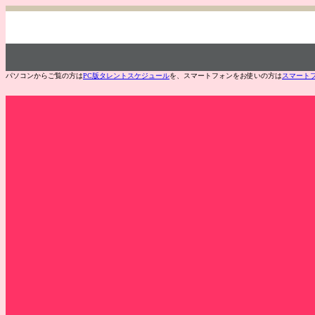
パソコンからご覧の方は
PC版タレントスケジュール
を、スマートフォンをお使いの方は
スマート