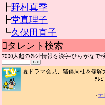
┣
野村真季
┣
堂真理子
┗
久保田直子
タレント検索
7000人超のﾀﾚﾝﾄ情報を漢字/ひらがな
夏ドラマ会見、猪俣周杜＆篠塚大
ﾃﾚﾋ
→
テ