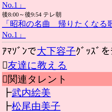
No.1」
後8:00～後9:54 テレ朝
「昭和の名曲 帰りたくなる
No.1」
ｱﾏｿﾞﾝで
大下容子
ｸﾞｯｽﾞを

友達に教える
関連タレント
┣
武内絵美
┣
松尾由美子