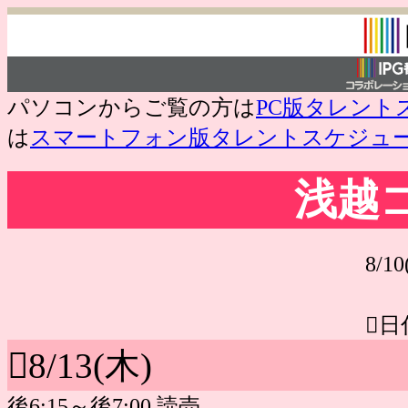
パソコンからご覧の方は
PC版タレント
は
スマートフォン版タレントスケジュ
浅越
8/1
日
8/13(木)
後6:15～後7:00 読売