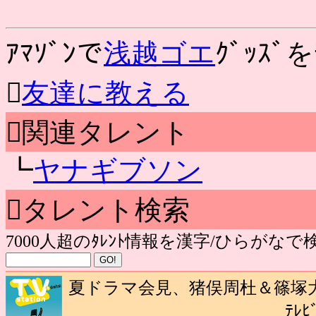
ｱﾏｿﾞﾝで
浅越ゴエ
ｸﾞｯｽﾞを

友達に教える
関連タレント
┗
ヤナギブソン
タレント検索
7000人超のﾀﾚﾝﾄ情報を漢字/ひらがな
夏ドラマ会見、猪俣周杜＆篠塚大
ﾃﾚﾋ