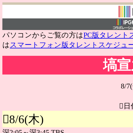
パソコンからご覧の方は
PC版タレント
は
スマートフォン版タレントスケジュ
塙宣
8/7
日
8/6(木)
深2:05～深3:45 TBS