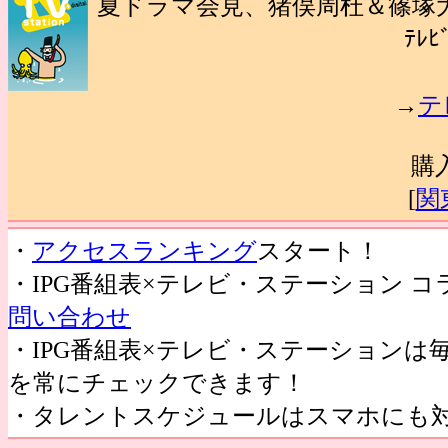
夏ドラマ会見、猪俣周杜＆篠塚大
ﾃﾚﾋ
→
テ
購
[
関
・
アクセスランキング
スタート！
・IPG番組表×テレビ・ステーション 
問い合わせ
・IPG番組表×テレビ・ステーション
を常にチェックできます！
・タレントスケジュールはスマホにも