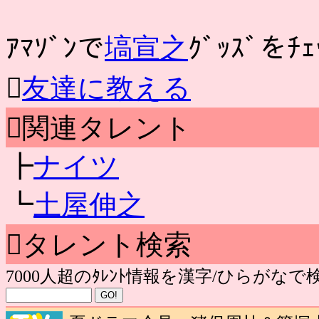
ｱﾏｿﾞﾝで
塙宣之
ｸﾞｯｽﾞをﾁｪ

友達に教える
関連タレント
┣
ナイツ
┗
土屋伸之
タレント検索
7000人超のﾀﾚﾝﾄ情報を漢字/ひらがな