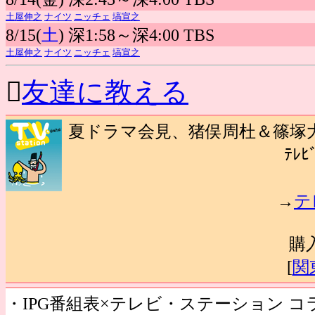
土屋伸之
ナイツ
ニッチェ
塙宣之
8/15(
土
) 深1:58～深4:00 TBS
土屋伸之
ナイツ
ニッチェ
塙宣之

友達に教える
夏ドラマ会見、猪俣周杜＆篠塚大
ﾃﾚﾋ
→
テ
購
[
関
・IPG番組表×テレビ・ステーション 