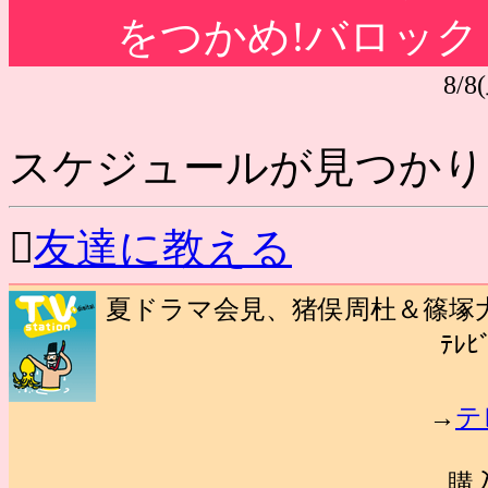
をつかめ!バロッ
8/8(
スケジュールが見つかり

友達に教える
夏ドラマ会見、猪俣周杜＆篠塚大
ﾃﾚﾋ
→
テ
購