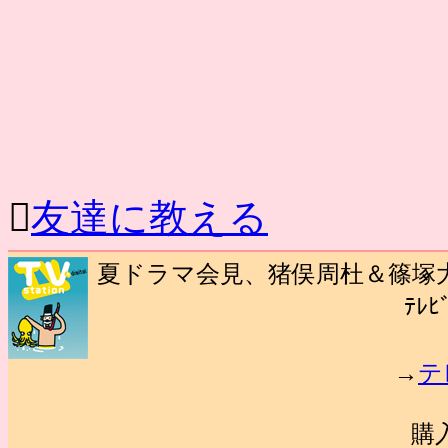

友達に教える
夏ドラマ会見、猪俣周杜＆篠塚大
ﾃﾚﾋ
→
テ
購