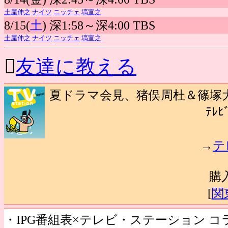
土屋伸之
ナイツ
ニッチェ
塙宣之
8/15(
土
) 深1:58～深4:00 TBS
土屋伸之
ナイツ
ニッチェ
塙宣之

友達に教える
夏ドラマ会見、猪俣周杜＆篠塚大
ﾃﾚﾋ
→
テ
購
[
関
・IPG番組表×テレビ・ステーション 