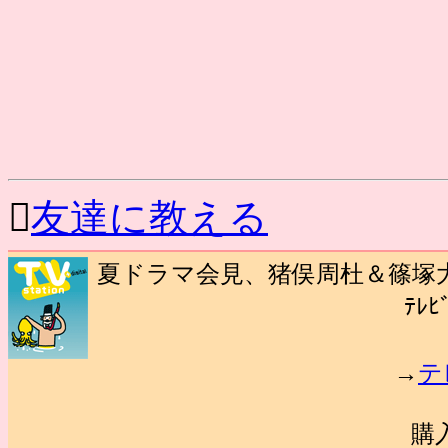

友達に教える
夏ドラマ会見、猪俣周杜＆篠塚大
ﾃﾚﾋ
→
テ
購