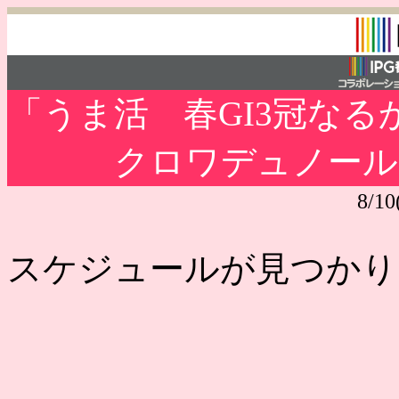
「うま活 春GI3冠なる
クロワデュノール
8/1
スケジュールが見つかり