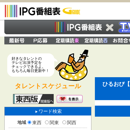
好きなタレントの
テレビ出演予定を
チェックできるよ。
もちろん毎日更新中！
ひるおび【
タレントスケジュール
ワード検索
地域
東西
関東
関西