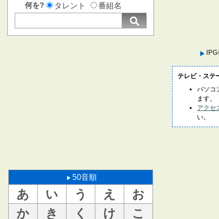
何を?
タレント
番組名
IP
テレビ・ステ
パソコ
ます。
アクセ
い。
50音順
あ
い
う
え
お
か
き
く
け
こ