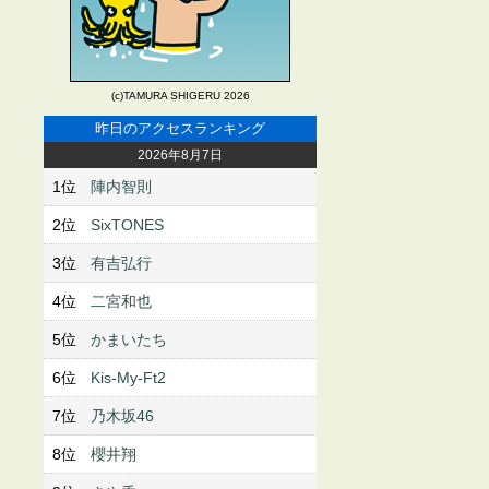
(c)TAMURA SHIGERU 2026
昨日のアクセスランキング
2026年8月7日
1位
陣内智則
2位
SixTONES
3位
有吉弘行
4位
二宮和也
5位
かまいたち
6位
Kis-My-Ft2
7位
乃木坂46
8位
櫻井翔