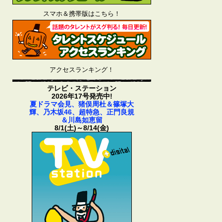
スマホ＆携帯版はこちら！
アクセスランキング！
テレビ・ステーション
2026年17号発売中!
夏ドラマ会見、猪俣周杜＆篠塚大
輝、乃木坂46、超特急、正門良規
＆川島如恵留
8/1(土)～8/14(金)