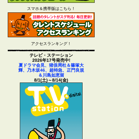
スマホ＆携帯版はこちら！
アクセスランキング！
テレビ・ステーション
2026年17号発売中!
夏ドラマ会見、猪俣周杜＆篠塚大
輝、乃木坂46、超特急、正門良規
＆川島如恵留
8/1(土)～8/14(金)