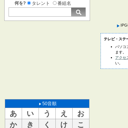
何を?
タレント
番組名
IP
テレビ・ステ
パソコ
ます。
アクセ
い。
50音順
あ
い
う
え
お
か
き
く
け
こ