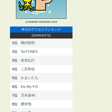
(c)TAMURA SHIGERU 2026
昨日のアクセスランキング
2026年8月7日
1位
陣内智則
2位
SixTONES
3位
有吉弘行
4位
二宮和也
5位
かまいたち
6位
Kis-My-Ft2
7位
乃木坂46
8位
櫻井翔