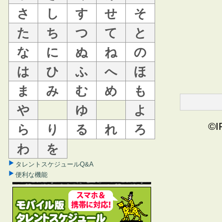
さ
し
す
せ
そ
た
ち
つ
て
と
な
に
ぬ
ね
の
は
ひ
ふ
へ
ほ
ま
み
む
め
も
や
ゆ
よ
©I
ら
り
る
れ
ろ
わ
を
タレントスケジュールQ&A
便利な機能