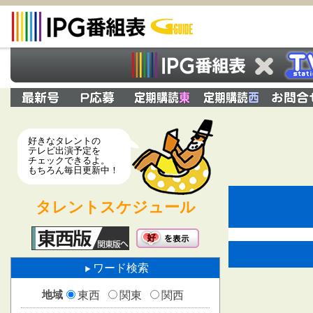
好きなタレントの
テレビ出演予定を
チェックできるよ。
もちろん毎日更新中！
タレントスケジュール
ワード検索
地域
東西
関東
関西