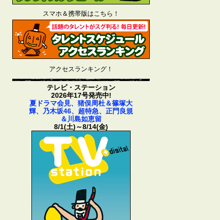
スマホ＆携帯版はこちら！
アクセスランキング！
テレビ・ステーション
2026年17号発売中!
夏ドラマ会見、猪俣周杜＆篠塚大
輝、乃木坂46、超特急、正門良規
＆川島如恵留
8/1(土)～8/14(金)