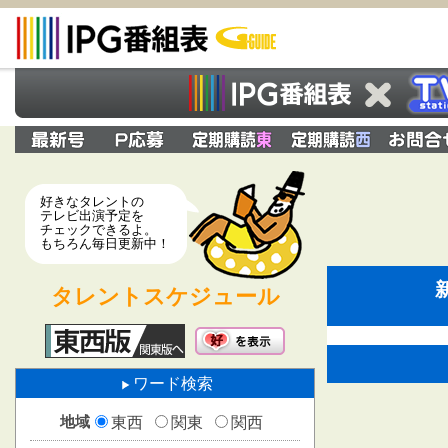
好きなタレントの
テレビ出演予定を
チェックできるよ。
もちろん毎日更新中！
タレントスケジュール
ワード検索
地域
東西
関東
関西