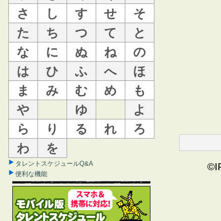
さ
し
す
せ
そ
た
ち
つ
て
と
な
に
ぬ
ね
の
は
ひ
ふ
へ
ほ
ま
み
む
め
も
や
ゆ
よ
ら
り
る
れ
ろ
わ
を
タレントスケジュールQ&A
©I
便利な機能