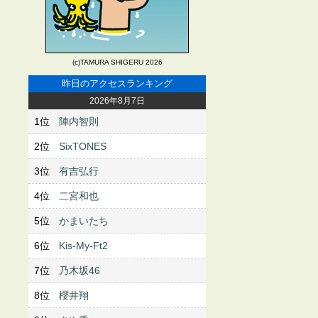
(c)TAMURA SHIGERU 2026
昨日のアクセスランキング
2026年8月7日
1位
陣内智則
2位
SixTONES
3位
有吉弘行
4位
二宮和也
5位
かまいたち
6位
Kis-My-Ft2
7位
乃木坂46
8位
櫻井翔