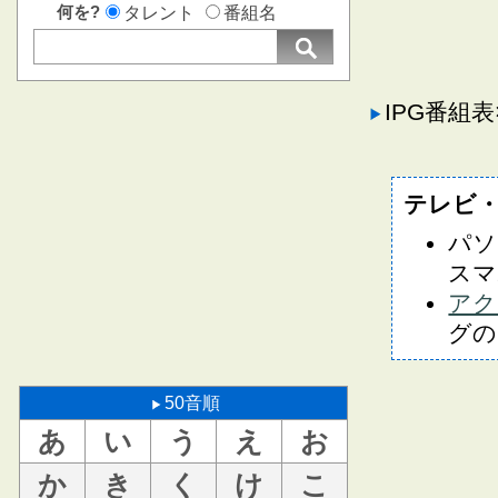
何を?
タレント
番組名
IPG番組
テレビ
パソ
スマ
アク
グの
50音順
あ
い
う
え
お
か
き
く
け
こ