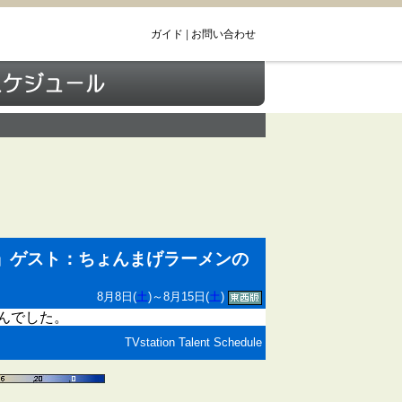
ガイド
|
お問い合わせ
」ゲスト：ちょんまげラーメンの
8月8日(
土
)～8月15日(
土
)
んでした。
TVstation Talent Schedule