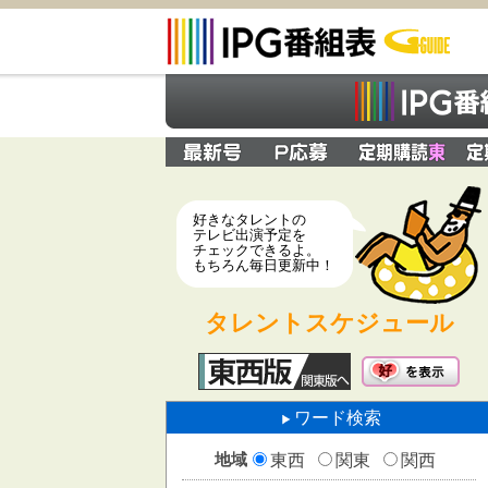
好きなタレントの
テレビ出演予定を
チェックできるよ。
もちろん毎日更新中！
タレントスケジュール
ワード検索
地域
東西
関東
関西