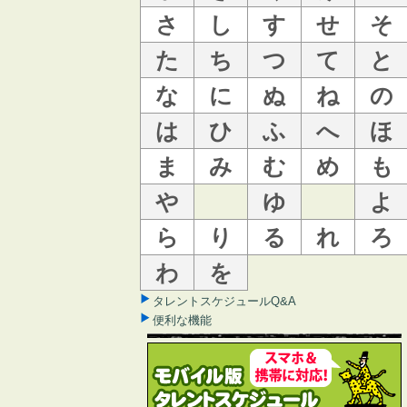
さ
し
す
せ
そ
た
ち
つ
て
と
な
に
ぬ
ね
の
は
ひ
ふ
へ
ほ
ま
み
む
め
も
や
ゆ
よ
ら
り
る
れ
ろ
わ
を
タレントスケジュールQ&A
便利な機能