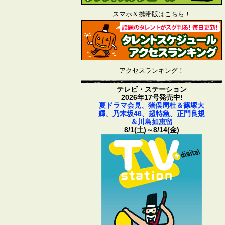
スマホ＆携帯版はこちら！
アクセスランキング！
テレビ・ステーション
2026年17号発売中!
夏ドラマ会見、猪俣周杜＆篠塚大
輝、乃木坂46、超特急、正門良規
＆川島如恵留
8/1(土)～8/14(金)