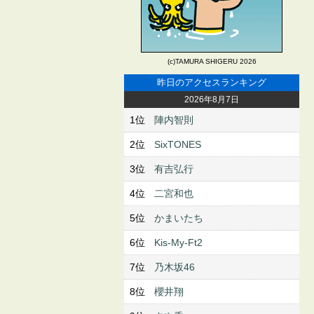
(c)TAMURA SHIGERU 2026
昨日のアクセスランキング
2026年8月7日
1位
陣内智則
2位
SixTONES
3位
有吉弘行
4位
二宮和也
5位
かまいたち
6位
Kis-My-Ft2
7位
乃木坂46
8位
櫻井翔