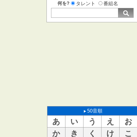
何を?
タレント
番組名
50音順
あ
い
う
え
お
か
き
く
け
こ