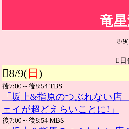
竜星
8/9(
日
8/9(
日
)
後7:00～後8:54 TBS
「坂上&指原のつぶれない店
ェイが超どえらいことに!」
後7:00～後8:54 MBS