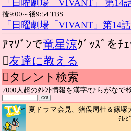
「日曜劇場「VIVANT」 第14
後9:00～後9:54 TBS
「日曜劇場「VIVANT」第14
ｱﾏｿﾞﾝで
竜星涼
ｸﾞｯｽﾞをﾁｪ

友達に教える
タレント検索
7000人超のﾀﾚﾝﾄ情報を漢字/ひらがな
夏ドラマ会見、猪俣周杜＆篠塚大
ﾃﾚﾋ