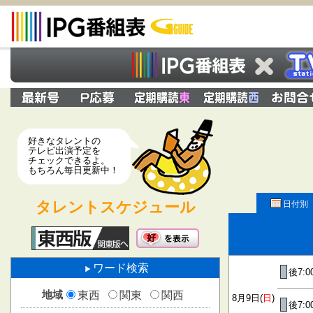
好きなタレントの
テレビ出演予定を
チェックできるよ。
もちろん毎日更新中！
タレントスケジュール
日付別
ワード検索
後7:0
地域
東西
関東
関西
8月9日(
日
)
後7:0