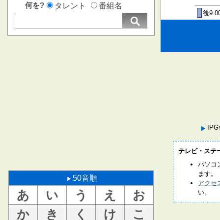
何を?
タレント
番組名
後9:0
IP
テレビ・ステ
パソコ
ます。
50音順
アクセ
あ
い
う
え
お
い。
か
き
く
け
こ