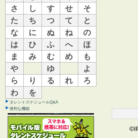
さ
し
す
せ
そ
た
ち
つ
て
と
な
に
ぬ
ね
の
は
ひ
ふ
へ
ほ
ま
み
む
め
も
や
ゆ
よ
ら
り
る
れ
ろ
わ
を
タレントスケジュールQ&A
便利な機能
©I