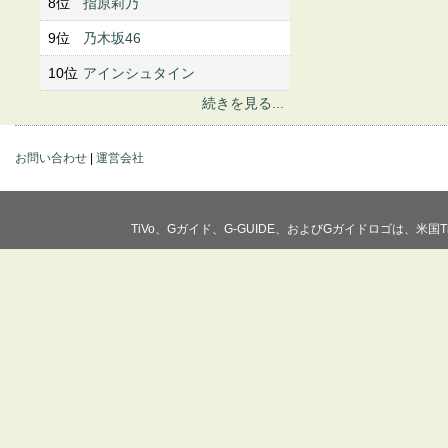
8位
指原莉乃
9位
乃木坂46
10位
アインシュタイン
続きを見る...
お問い合わせ
|
運営会社
TiVo、Gガイド、G-GUIDE、およびGガイドロゴは、米国