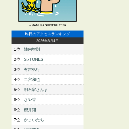
(c)TAMURA SHIGERU 2026
昨日のアクセスランキング
2026年8月4日
1位
陣内智則
2位
SixTONES
3位
有吉弘行
4位
二宮和也
5位
明石家さんま
6位
さや香
6位
櫻井翔
7位
かまいたち