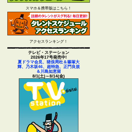
スマホ＆携帯版はこちら！
アクセスランキング！
テレビ・ステーション
2026年17号発売中!
夏ドラマ会見、猪俣周杜＆篠塚大
輝、乃木坂46、超特急、正門良規
＆川島如恵留
8/1(土)～8/14(金)