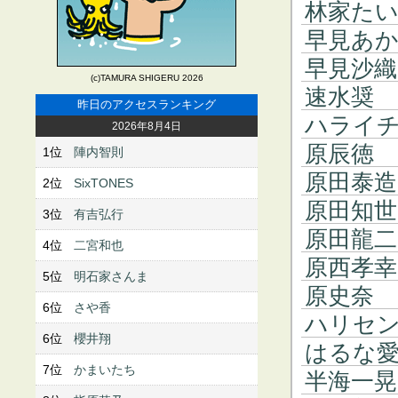
林家た
早見あ
早見沙織
(c)TAMURA SHIGERU 2026
速水奨
昨日のアクセスランキング
ハライ
2026年8月4日
原辰徳
1位
陣内智則
原田泰造
2位
SixTONES
原田知世
3位
有吉弘行
原田龍二
4位
二宮和也
原西孝幸
5位
明石家さんま
原史奈
6位
さや香
ハリセ
6位
櫻井翔
はるな
7位
かまいたち
半海一晃