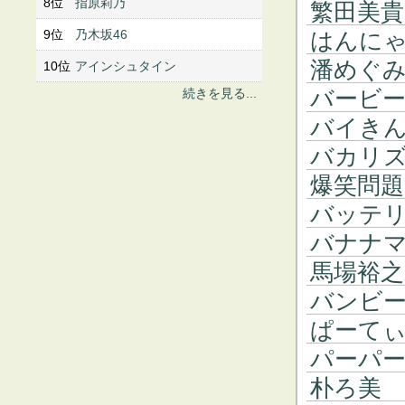
8位
指原莉乃
繁田美貴
9位
乃木坂46
はんに
潘めぐ
10位
アインシュタイン
バービ
続きを見る...
バイき
バカリ
爆笑問題
バッテ
バナナ
馬場裕之
バンビ
ぱーて
パーパ
朴ろ美