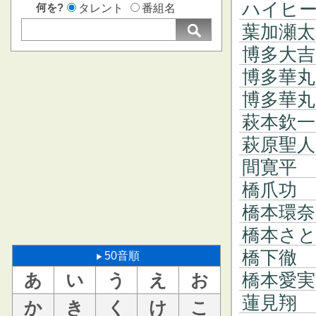
ハイヒ
何を?
タレント
番組名
葉加瀬太
博多大吉
博多華丸
博多華丸
萩本欽一
萩原聖人
間寛平
橋爪功
橋本環奈
橋本さ
橋下徹
50音順
橋本愛実
あ
い
う
え
お
蓮見翔
か
き
く
け
こ