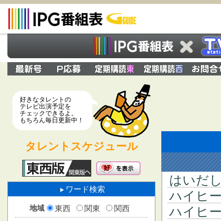
好きなタレントの
テレビ出演予定を
チェックできるよ。
もちろん毎日更新中！
タレントスケジュール
はいだ
ワード検索
ハイヒ
地域
東西
関東
関西
ハイヒ