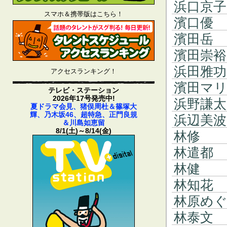
浜口京子
スマホ＆携帯版はこちら！
濱口優
濱田岳
濱田崇裕
浜田雅功
アクセスランキング！
濱田マ
テレビ・ステーション
2026年17号発売中!
浜野謙太
夏ドラマ会見、猪俣周杜＆篠塚大
輝、乃木坂46、超特急、正門良規
浜辺美波
＆川島如恵留
8/1(土)～8/14(金)
林修
林遣都
林健
林知花
林原め
林泰文