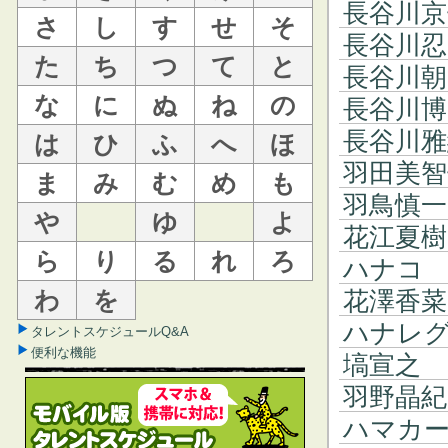
長谷川京
さ
し
す
せ
そ
長谷川忍
た
ち
つ
て
と
長谷川朝
な
に
ぬ
ね
の
長谷川博
長谷川雅
は
ひ
ふ
へ
ほ
羽田美智
ま
み
む
め
も
羽鳥慎一
や
ゆ
よ
花江夏樹
ら
り
る
れ
ろ
ハナコ
わ
を
花澤香菜
ハナレ
タレントスケジュールQ&A
便利な機能
塙宣之
羽野晶紀
ハマカ