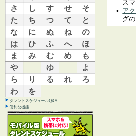
スマ
さ
し
す
せ
そ
アク
グの
た
ち
つ
て
と
な
に
ぬ
ね
の
は
ひ
ふ
へ
ほ
ま
み
む
め
も
や
ゆ
よ
ら
り
る
れ
ろ
わ
を
タレントスケジュールQ&A
便利な機能