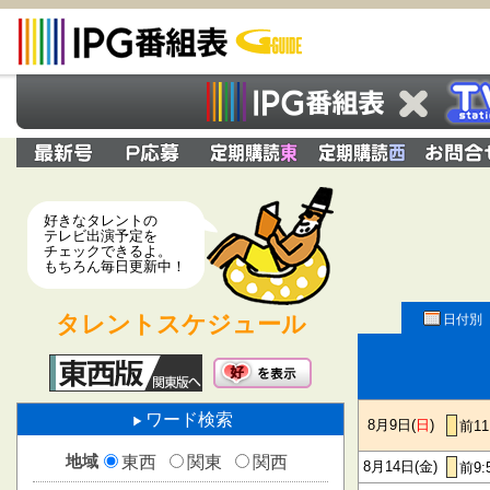
好きなタレントの
テレビ出演予定を
チェックできるよ。
もちろん毎日更新中！
タレントスケジュール
日付別
ワード検索
8月9日(
日
)
前11
地域
東西
関東
関西
8月14日(金)
前9: