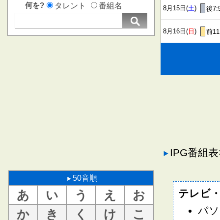
何を?
タレント
番組名
8月15日(
土
)
後7:
8月16日(
日
)
前11
IPG番組
50音順
テレビ
あ
い
う
え
お
パソ
か
き
く
け
こ