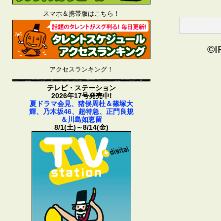
スマホ＆携帯版はこちら！
©I
アクセスランキング！
テレビ・ステーション
2026年17号発売中!
夏ドラマ会見、猪俣周杜＆篠塚大
輝、乃木坂46、超特急、正門良規
＆川島如恵留
8/1(土)～8/14(金)