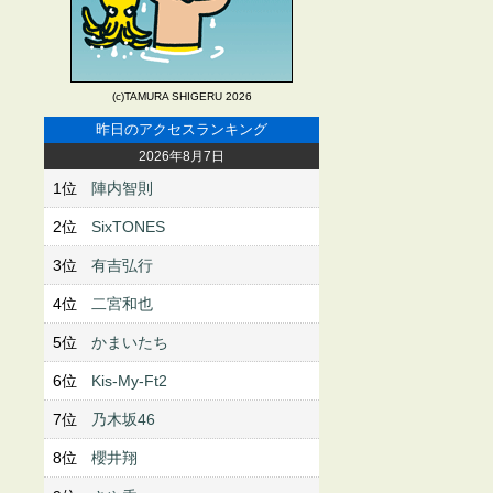
(c)TAMURA SHIGERU 2026
昨日のアクセスランキング
2026年8月7日
1位
陣内智則
2位
SixTONES
3位
有吉弘行
4位
二宮和也
5位
かまいたち
6位
Kis-My-Ft2
7位
乃木坂46
8位
櫻井翔