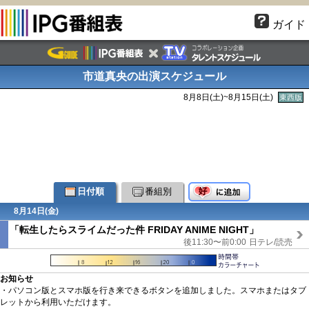
ガイド
市道真央の出演スケジュール
8月8日(
土
)~8月15日(
土
)
東西版
日付順
番組別
8月14日(金)
「転生したらスライムだった件 FRIDAY ANIME NIGHT」
後11:30〜前0:00
日テレ/読売
お知らせ
・パソコン版とスマホ版を行き来できるボタンを追加しました。スマホまたはタブ
レットから利用いただけます。