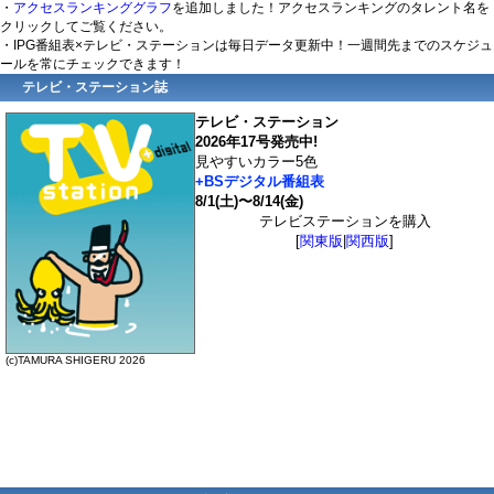
・
アクセスランキンググラフ
を追加しました！アクセスランキングのタレント名を
クリックしてご覧ください。
・IPG番組表×テレビ・ステーションは毎日データ更新中！一週間先までのスケジュ
ールを常にチェックできます！
テレビ・ステーション誌
テレビ・ステーション
2026年17号発売中!
見やすいカラー5色
+BSデジタル番組表
8/1(土)〜8/14(金)
テレビステーションを購入
[
関東版
|
関西版
]
(c)TAMURA SHIGERU 2026