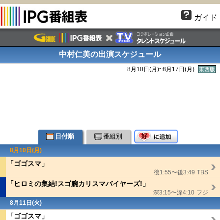
ガイド
中村仁美の出演スケジュール
8月10日(月)~8月17日(月)
東西版
日付順
番組別
8月10日(月)
「ゴゴスマ」
後1:55〜後3:49
TBS
「ヒロミの集結!スゴ腕カリスマバイヤーズ!」
深3:15〜深4:10
フジ
8月11日(火)
「ゴゴスマ」