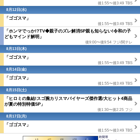
後1:55〜後3:49
TBS
8月12日(水)
「ゴゴスマ」
後1:55〜後3:49
TBS
「ホンマでっか!?TV◆親子のズレ解消SP親も知らない!令和の子
どもマインド解明」
後9:00〜後9:54
フジ/関テレ
8月13日(木)
「ゴゴスマ」
後1:55〜後3:49
TBS
8月14日(金)
「ゴゴスマ」
後1:55〜後3:49
TBS
8月15日(
土
)
「ヒロミの集結!スゴ腕カリスマバイヤーズ傑作選/大ヒット4商品
が夏の特別特価SP」
後1:30〜後2:25
フジ
8月17日(月)
「ゴゴスマ」
後1:55〜後3:49
TBS