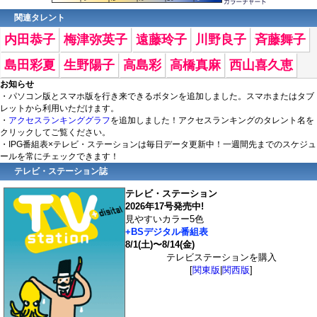
関連タレント
内田恭子
梅津弥英子
遠藤玲子
川野良子
斉藤舞子
島田彩夏
生野陽子
高島彩
高橋真麻
西山喜久恵
お知らせ
・パソコン版とスマホ版を行き来できるボタンを追加しました。スマホまたはタブ
レットから利用いただけます。
・
アクセスランキンググラフ
を追加しました！アクセスランキングのタレント名を
クリックしてご覧ください。
・IPG番組表×テレビ・ステーションは毎日データ更新中！一週間先までのスケジュ
ールを常にチェックできます！
テレビ・ステーション誌
テレビ・ステーション
2026年17号発売中!
見やすいカラー5色
+BSデジタル番組表
8/1(土)〜8/14(金)
テレビステーションを購入
[
関東版
|
関西版
]