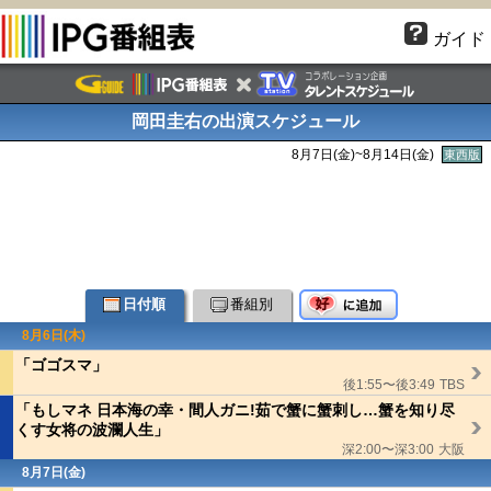
ガイド
岡田圭右の出演スケジュール
8月7日(金)~8月14日(金)
東西版
日付順
番組別
8月6日(木)
「ゴゴスマ」
後1:55〜後3:49
TBS
「もしマネ 日本海の幸・間人ガニ!茹で蟹に蟹刺し…蟹を知り尽
くす女将の波瀾人生」
深2:00〜深3:00
大阪
8月7日(金)