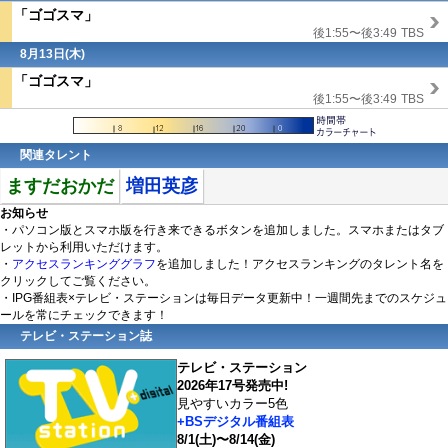
「ゴゴスマ」
後1:55〜後3:49
TBS
8月13日(木)
「ゴゴスマ」
後1:55〜後3:49
TBS
関連タレント
ますだおかだ
増田英彦
お知らせ
・パソコン版とスマホ版を行き来できるボタンを追加しました。スマホまたはタブ
レットから利用いただけます。
・
アクセスランキンググラフ
を追加しました！アクセスランキングのタレント名を
クリックしてご覧ください。
・IPG番組表×テレビ・ステーションは毎日データ更新中！一週間先までのスケジュ
ールを常にチェックできます！
テレビ・ステーション誌
テレビ・ステーション
2026年17号発売中!
見やすいカラー5色
+BSデジタル番組表
8/1(土)〜8/14(金)