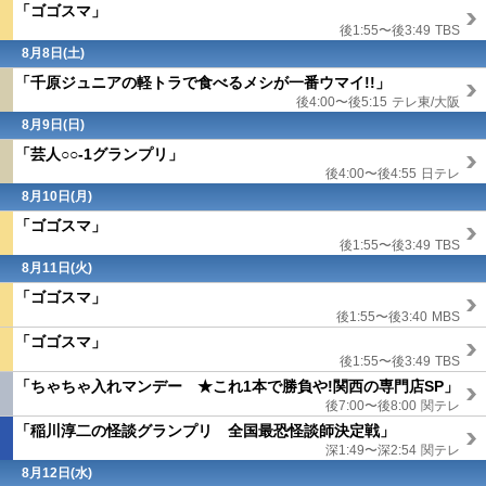
「ゴゴスマ」
後1:55〜後3:49
TBS
8月8日(
土
)
「千原ジュニアの軽トラで食べるメシが一番ウマイ!!」
後4:00〜後5:15
テレ東/大阪
8月9日(
日
)
「芸人○○-1グランプリ」
後4:00〜後4:55
日テレ
8月10日(月)
「ゴゴスマ」
後1:55〜後3:49
TBS
8月11日(火)
「ゴゴスマ」
後1:55〜後3:40
MBS
「ゴゴスマ」
後1:55〜後3:49
TBS
「ちゃちゃ入れマンデー ★これ1本で勝負や!関西の専門店SP」
後7:00〜後8:00
関テレ
「稲川淳二の怪談グランプリ 全国最恐怪談師決定戦」
深1:49〜深2:54
関テレ
8月12日(水)