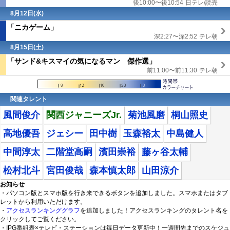
後10:00〜後10:54
日テレ/読売
8月12日(水)
「ニカゲーム」
深2:27〜深2:52
テレ朝
8月15日(
土
)
「サンド&キスマイの気になるマン 傑作選」
前11:00〜前11:30
テレ朝
関連タレント
風間俊介
関西ジャニーズJr.
菊池風磨
桐山照史
高地優吾
ジェシー
田中樹
玉森裕太
中島健人
中間淳太
二階堂高嗣
濱田崇裕
藤ヶ谷太輔
松村北斗
宮田俊哉
森本慎太郎
山田涼介
お知らせ
・パソコン版とスマホ版を行き来できるボタンを追加しました。スマホまたはタブ
レットから利用いただけます。
・
アクセスランキンググラフ
を追加しました！アクセスランキングのタレント名を
クリックしてご覧ください。
・IPG番組表×テレビ・ステーションは毎日データ更新中！一週間先までのスケジュ