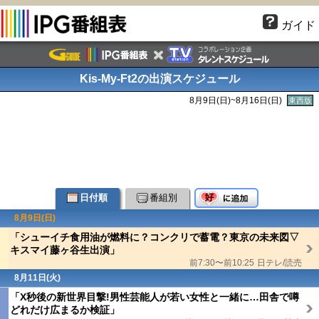
ガイド
Kis-My-Ft2の出演スケジュール
8月9日(
日
)~8月16日(
日
)
東西版
日付順
番組別
8月9日(
日
)
「シューイチ食用油が燃料に？コンクリで蓄電？東京の未来図▽
キスマイ藤ヶ谷生出演」
前7:30〜前10:25
日テレ/読売
8月11日(火)
「X秒後の新世界目撃!男性芸能人が若い女性と一緒に…田舎で噂
どれだけ広まるか検証」