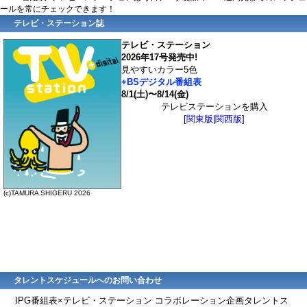
ールを常にチェックできます！
テレビ・ステーション誌
テレビ・ステーション
2026年17号発売中!
見やすいカラー5色
+BSデジタル番組表
8/1(土)〜8/14(金)
テレビステーションを購入
[
関東版
|
関西版
]
(c)TAMURA SHIGERU 2026
タレントスケジュールへのお問い合わせ
IPG番組表×テレビ・ステーション コラボレーション企画タレントス