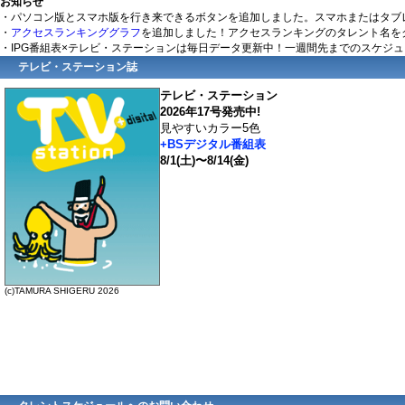
お知らせ
・パソコン版とスマホ版を行き来できるボタンを追加しました。スマホまたはタブ
・
アクセスランキンググラフ
を追加しました！アクセスランキングのタレント名を
・IPG番組表×テレビ・ステーションは毎日データ更新中！一週間先までのスケジ
テレビ・ステーション誌
テレビ・ステーション
2026年17号発売中!
見やすいカラー5色
+BSデジタル番組表
8/1(土)〜8/14(金)
(c)TAMURA SHIGERU 2026