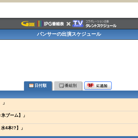
パンサーの出演スケジュール
日付順
番組別
】」
き氷ブーム】」
水4本!?】」