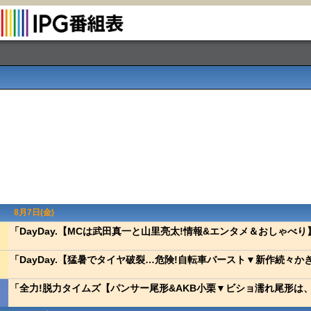
8月7日(金)
「DayDay.【MCは武田真一と山里亮太!情報&エンタメ＆おしゃべり
「DayDay.【猛暑でタイヤ破裂…危険!自転車バースト▼新作続々か
「全力!脱力タイムズ【パンサー尾形&AKB小栗▼ビショ濡れ尾形は、