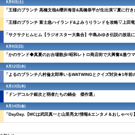
8月8日(
土
)
「王様のブランチ 高橋文哉&櫻井海音&高橋恭平が生出演▽夏に行き
「王様のブランチ 富士急ハイランド&よみうりランドを攻略▽上田竜
「サクサクヒムヒム【ラジオスター大集合】中島みゆき伝説の放送に
8月9日(
日
)
「かのサンド◆真夏のお台場散歩!昭和レトロ商店街で大興奮&激ウ
8月12日(水)
「よるのブランチ八村倫太郎率いるWATWINGとクイズ対決★1年前
8月13日(木)
「ドンデコルテ銀次と弱者たちの鍋会 傑作選」
8月14日(金)
「DayDay.【MCは武田真一と山里亮太!情報&エンタメ＆おしゃべり