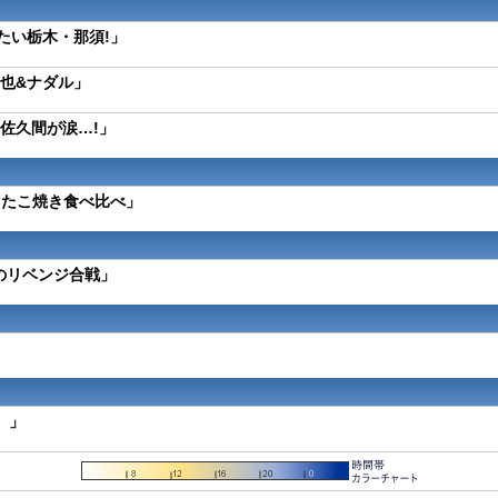
たい栃木・那須!」
也&ナダル」
佐久間が涙…!」
マたこ焼き食べ比べ」
のリベンジ合戦」
】」