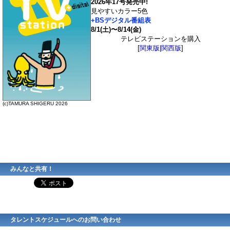
2026年17号発売中!
見やすいカラー5色
+BSデジタル番組表
8/1(土)〜8/14(金)
テレビステーションを購入
[
関東版
|
関西版
]
(c)TAMURA SHIGERU 2026
みんなと共有！
タレントスケジュールへのお問い合わせ