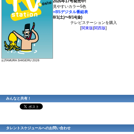
2026年17号発売中!
見やすいカラー5色
+BSデジタル番組表
8/1(土)〜8/14(金)
テレビステーションを購入
[
関東版
|
関西版
]
(c)TAMURA SHIGERU 2026
みんなと共有！
タレントスケジュールへのお問い合わせ