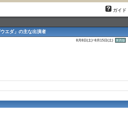
ガイド
ダウエダ」の主な出演者
8月8日(
土
)~8月15日(
土
)
東西版