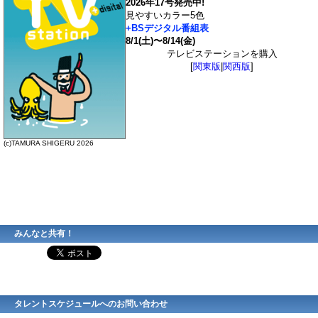
2026年17号発売中!
見やすいカラー5色
+BSデジタル番組表
8/1(土)〜8/14(金)
テレビステーションを購入
[
関東版
|
関西版
]
(c)TAMURA SHIGERU 2026
みんなと共有！
タレントスケジュールへのお問い合わせ