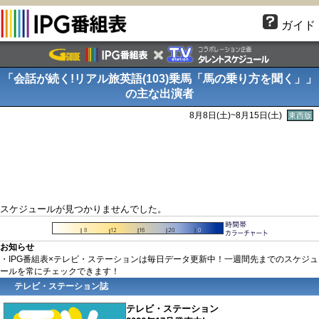
ガイド
「会話が続く!リアル旅英語(103)乗馬「馬の乗り方を聞く」」
の主な出演者
8月8日(
土
)~8月15日(
土
)
東西版
スケジュールが見つかりませんでした。
お知らせ
・IPG番組表×テレビ・ステーションは毎日データ更新中！一週間先までのスケジュ
ールを常にチェックできます！
テレビ・ステーション誌
テレビ・ステーション