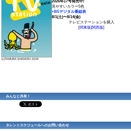
2026年17号発売中!
見やすいカラー5色
+BSデジタル番組表
8/1(土)〜8/14(金)
テレビステーションを購入
[
関東版
|
関西版
]
(c)TAMURA SHIGERU 2026
みんなと共有！
タレントスケジュールへのお問い合わせ