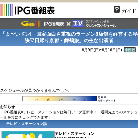
ガイド
「よ〜いドン! 国宝面白さ重視のラーメン8店舗を経営する秘
訣▽日帰り京都・舞鶴旅」の主な出演者
8月9日(
日
)~8月16日(
日
)
東西版
スケジュールが見つかりませんでした。
お知らせ
・IPG番組表×テレビ・ステーションは毎日データ更新中！一週間先までのスケジュ
ールを常にチェックできます！
テレビ・ステーション誌
テレビ・ステーション