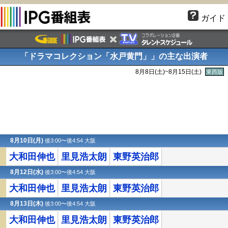
ガイド
「ドラマコレクション「水戸黄門」」の主な出演者
8月8日(
土
)~8月15日(
土
)
東西版
8月10日(月)
後3:00〜後4:54 大阪
大和田伸也
里見浩太朗
東野英治郎
8月12日(水)
後3:00〜後4:54 大阪
大和田伸也
里見浩太朗
東野英治郎
8月13日(木)
後3:00〜後4:54 大阪
大和田伸也
里見浩太朗
東野英治郎