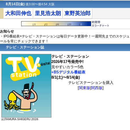
8月14日(金)
後3:00〜後4:54 大阪
大和田伸也
里見浩太朗
東野英治郎
お知らせ
・IPG番組表×テレビ・ステーションは毎日データ更新中！一週間先までのスケジュ
ールを常にチェックできます！
テレビ・ステーション誌
テレビ・ステーション
2026年17号発売中!
見やすいカラー5色
+BSデジタル番組表
8/1(土)〜8/14(金)
テレビステーションを購入
[
関東版
|
関西版
]
(c)TAMURA SHIGERU 2026