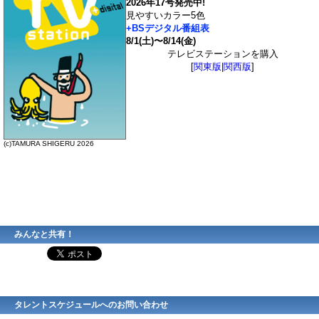
2026年17号発売中!
見やすいカラー5色
+BSデジタル番組表
8/1(土)〜8/14(金)
テレビステーションを購入
[
関東版
|
関西版
]
(c)TAMURA SHIGERU 2026
みんなと共有！
タレントスケジュールへのお問い合わせ