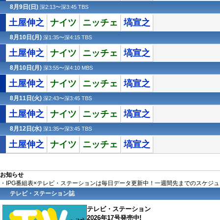
8月9日(
日
)
深2:13〜深3:45 TBS
土屋伸之
ナイツ
ニッチェ
塙宣之
8月10日(月)
深1:35〜深4:15 TBS
土屋伸之
ナイツ
ニッチェ
塙宣之
8月10日(月)
深3:55〜深4:10 MBS
土屋伸之
ナイツ
ニッチェ
塙宣之
8月11日(火)
深2:43〜深3:45 TBS
土屋伸之
ナイツ
ニッチェ
塙宣之
8月12日(水)
深1:35〜深3:45 TBS
土屋伸之
ナイツ
ニッチェ
塙宣之
お知らせ
・IPG番組表×テレビ・ステーションは毎日データ更新中！一週間先までのスケジ
テレビ・ステーション誌
テレビ・ステーション
2026年17号発売中!