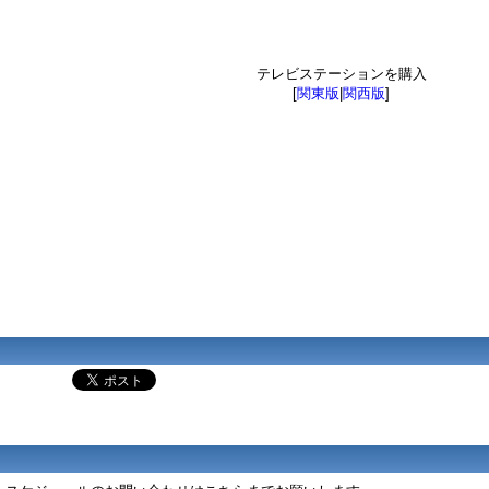
テレビステーションを購入
[
関東版
|
関西版
]