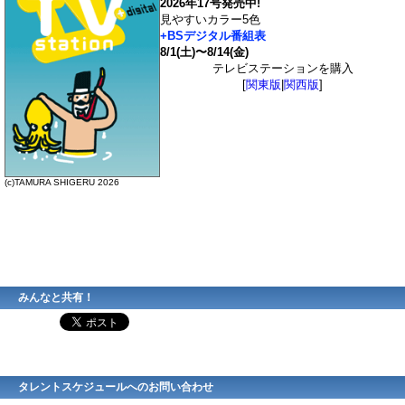
2026年17号発売中!
見やすいカラー5色
+BSデジタル番組表
8/1(土)〜8/14(金)
テレビステーションを購入
[
関東版
|
関西版
]
(c)TAMURA SHIGERU 2026
みんなと共有！
タレントスケジュールへのお問い合わせ