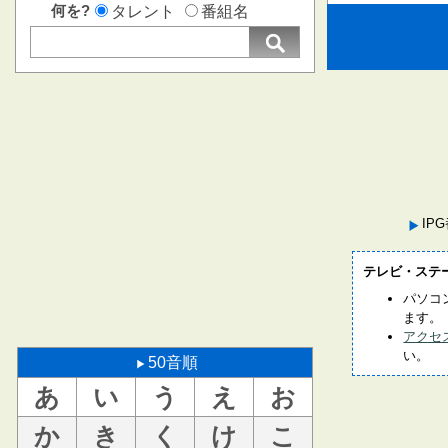
何を?
タレント
番組名
IP
テレビ・ステ
パソコ
ます。
アクセ
い。
50音順
あ
い
う
え
お
か
き
く
け
こ