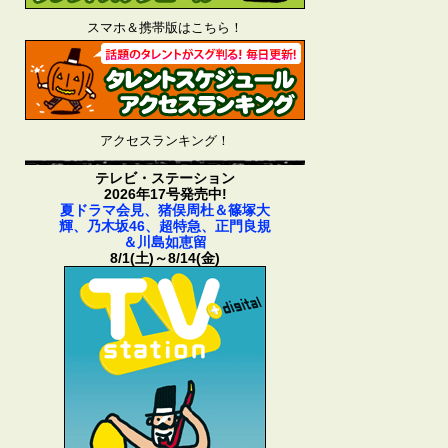
スマホ＆携帯版はこちら！
アクセスランキング！
テレビ・ステーション
2026年17号発売中!
夏ドラマ会見、猪俣周杜＆篠塚大
輝、乃木坂46、超特急、正門良規
＆川島如恵留
8/1(土)～8/14(金)