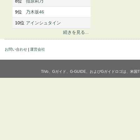
8位
指原莉乃
9位
乃木坂46
10位
アインシュタイン
続きを見る...
お問い合わせ
|
運営会社
TiVo、Gガイド、G-GUIDE、およびGガイドロゴは、米国