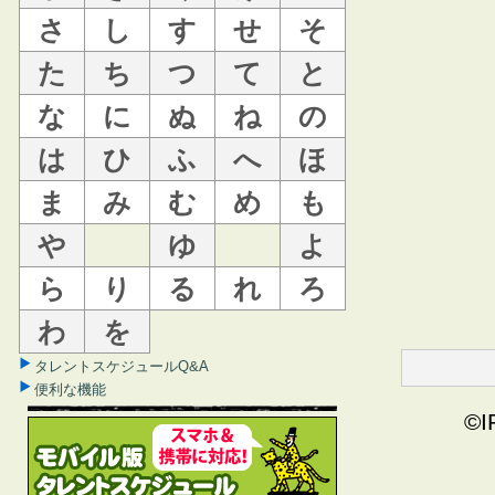
さ
し
す
せ
そ
た
ち
つ
て
と
な
に
ぬ
ね
の
は
ひ
ふ
へ
ほ
ま
み
む
め
も
や
ゆ
よ
ら
り
る
れ
ろ
わ
を
タレントスケジュールQ&A
便利な機能
©I