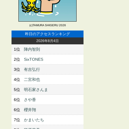
(c)TAMURA SHIGERU 2026
昨日のアクセスランキング
2026年8月4日
1位
陣内智則
2位
SixTONES
3位
有吉弘行
4位
二宮和也
5位
明石家さんま
6位
さや香
6位
櫻井翔
7位
かまいたち