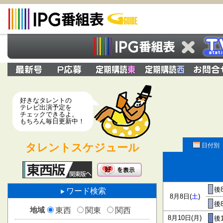
好きなタレントの
テレビ出演予定を
チェックできるよ。
もちろん毎日更新中！
タレントスケジュール
日付別
後8
ワード検索
8月8日(
土
)
後8
地域
東西
関東
関西
8月10日(月)
後1