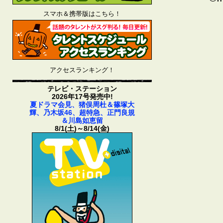
スマホ＆携帯版はこちら！
アクセスランキング！
テレビ・ステーション
2026年17号発売中!
夏ドラマ会見、猪俣周杜＆篠塚大
輝、乃木坂46、超特急、正門良規
＆川島如恵留
8/1(土)～8/14(金)