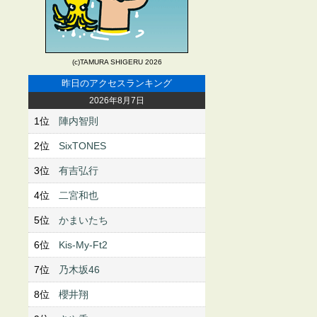
(c)TAMURA SHIGERU 2026
昨日のアクセスランキング
2026年8月7日
1位
陣内智則
2位
SixTONES
3位
有吉弘行
4位
二宮和也
5位
かまいたち
6位
Kis-My-Ft2
7位
乃木坂46
8位
櫻井翔