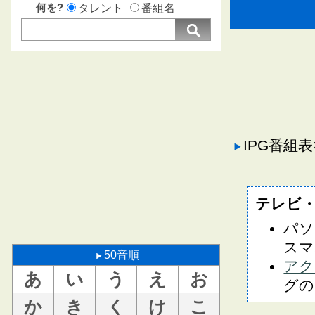
何を?
タレント
番組名
IPG番組
テレビ
パソ
スマ
50音順
アク
あ
い
う
え
お
グの
か
き
く
け
こ