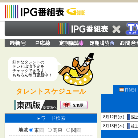
好きなタレントの
テレビ出演予定を
チェックできるよ。
もちろん毎日更新中！
タレントスケジュール
日付別
8月12日(水)
深1
ワード検索
8月13日(木)
後1
地域
東西
関東
関西