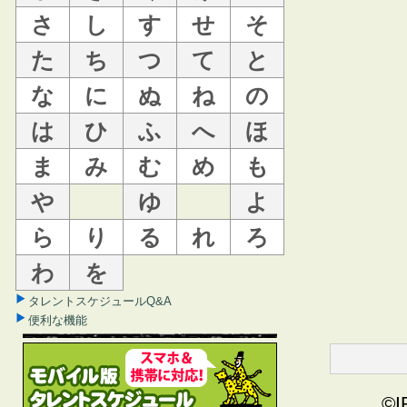
さ
し
す
せ
そ
た
ち
つ
て
と
な
に
ぬ
ね
の
は
ひ
ふ
へ
ほ
ま
み
む
め
も
や
ゆ
よ
ら
り
る
れ
ろ
わ
を
タレントスケジュールQ&A
便利な機能
©I