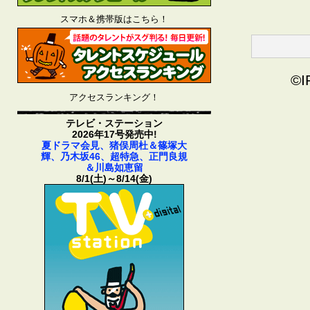
スマホ＆携帯版はこちら！
©I
アクセスランキング！
テレビ・ステーション
2026年17号発売中!
夏ドラマ会見、猪俣周杜＆篠塚大
輝、乃木坂46、超特急、正門良規
＆川島如恵留
8/1(土)～8/14(金)