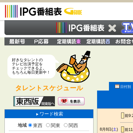
好きなタレントの
テレビ出演予定を
チェックできるよ。
もちろん毎日更新中！
タレントスケジュール
日付別
ワード検索
前9:
地域
東西
関東
関西
8月8日(
土
)
前11