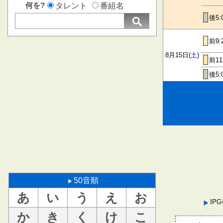
何を?
タレント
番組名
後5:
前9:
8月15日(
土
)
前11
後5:
50音順
あ
い
う
え
お
IP
か
き
く
け
こ