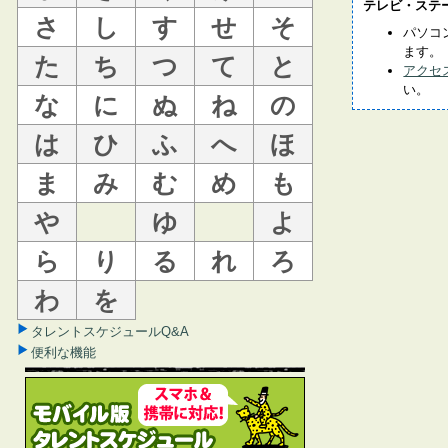
テレビ・ステ
さ
し
す
せ
そ
パソコ
ます。
た
ち
つ
て
と
アクセ
い。
な
に
ぬ
ね
の
は
ひ
ふ
へ
ほ
ま
み
む
め
も
や
ゆ
よ
ら
り
る
れ
ろ
わ
を
タレントスケジュールQ&A
便利な機能