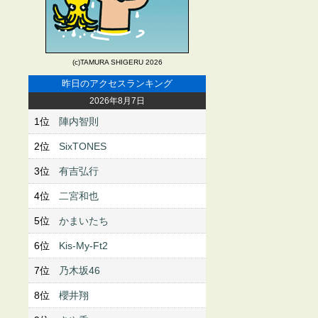
(c)TAMURA SHIGERU 2026
昨日のアクセスランキング
2026年8月7日
1位
陣内智則
2位
SixTONES
3位
有吉弘行
4位
二宮和也
5位
かまいたち
6位
Kis-My-Ft2
7位
乃木坂46
8位
櫻井翔