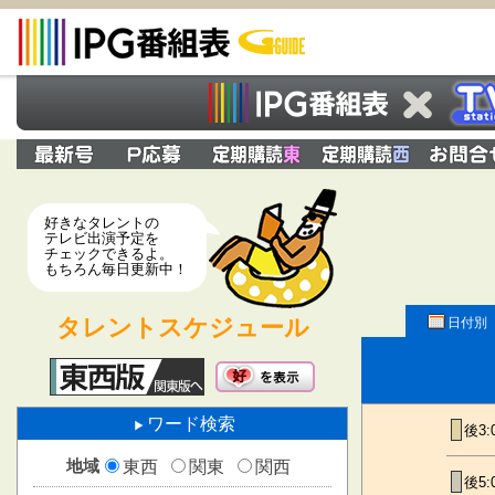
好きなタレントの
テレビ出演予定を
チェックできるよ。
もちろん毎日更新中！
タレントスケジュール
日付別
ワード検索
後3:
地域
東西
関東
関西
後5: