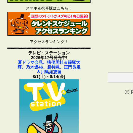
スマホ＆携帯版はこちら！
アクセスランキング！
テレビ・ステーション
2026年17号発売中!
夏ドラマ会見、猪俣周杜＆篠塚大
輝、乃木坂46、超特急、正門良規
＆川島如恵留
8/1(土)～8/14(金)
©I