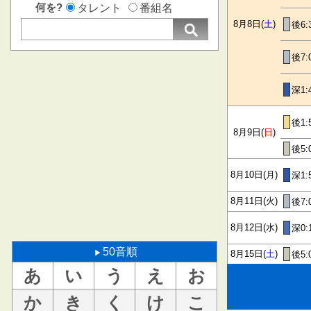
何を?
タレント
番組名
8月8日(
土
)
後6:
後7:
深1:
後1:
8月9日(
日
)
後5:
8月10日(月)
深1:
8月11日(火)
後7:
8月12日(水)
深0:
50音順
8月15日(
土
)
後5:
あ
い
う
え
お
か
き
く
け
こ