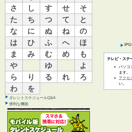
さ
し
す
せ
そ
た
ち
つ
て
と
な
に
ぬ
ね
の
は
ひ
ふ
へ
ほ
IP
ま
み
む
め
も
テレビ・ステ
や
ゆ
よ
パソコ
ます。
ら
り
る
れ
ろ
アクセ
い。
わ
を
タレントスケジュールQ&A
便利な機能