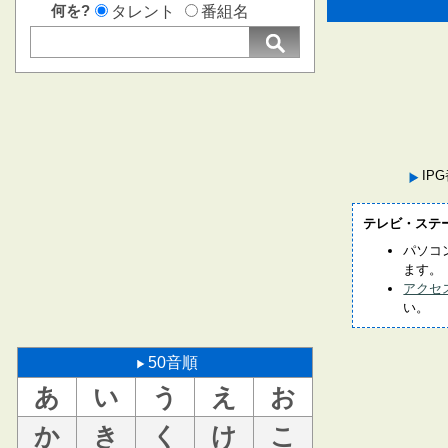
何を?
タレント
番組名
IP
テレビ・ステ
パソコ
ます。
アクセ
い。
50音順
あ
い
う
え
お
か
き
く
け
こ