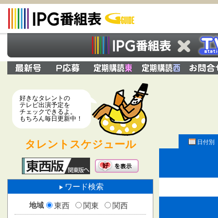
好きなタレントの
テレビ出演予定を
チェックできるよ。
もちろん毎日更新中！
タレントスケジュール
日付別
ワード検索
地域
東西
関東
関西