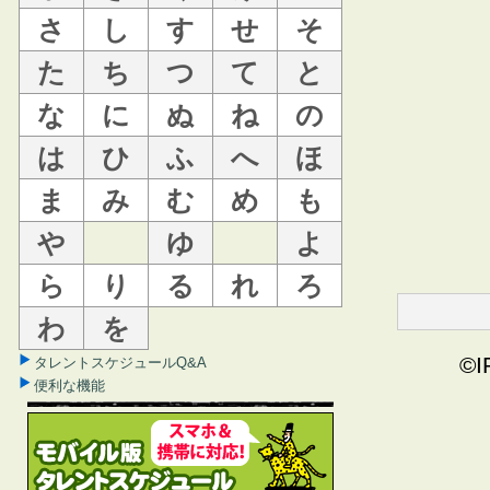
さ
し
す
せ
そ
た
ち
つ
て
と
な
に
ぬ
ね
の
は
ひ
ふ
へ
ほ
ま
み
む
め
も
や
ゆ
よ
ら
り
る
れ
ろ
わ
を
©I
タレントスケジュールQ&A
便利な機能