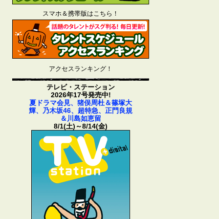
スマホ＆携帯版はこちら！
アクセスランキング！
テレビ・ステーション
2026年17号発売中!
夏ドラマ会見、猪俣周杜＆篠塚大
輝、乃木坂46、超特急、正門良規
＆川島如恵留
8/1(土)～8/14(金)