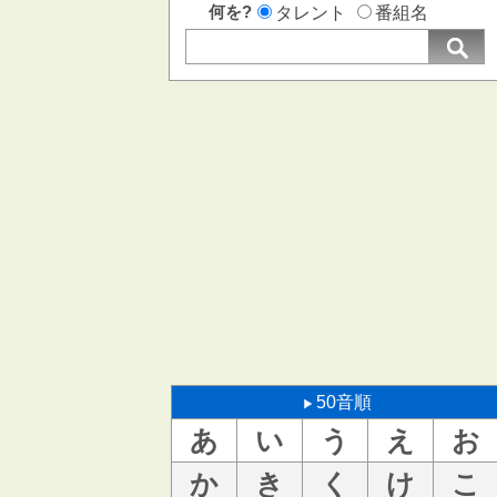
何を?
タレント
番組名
50音順
あ
い
う
え
お
か
き
く
け
こ