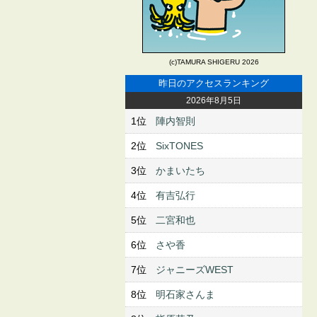
(c)TAMURA SHIGERU 2026
昨日のアクセスランキング
2026年8月5日
1位
陣内智則
2位
SixTONES
3位
かまいたち
4位
有吉弘行
5位
二宮和也
6位
さや香
7位
ジャニーズWEST
8位
明石家さんま