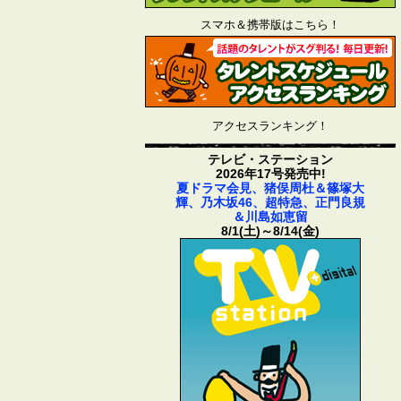
スマホ＆携帯版はこちら！
アクセスランキング！
テレビ・ステーション
2026年17号発売中!
夏ドラマ会見、猪俣周杜＆篠塚大
輝、乃木坂46、超特急、正門良規
＆川島如恵留
8/1(土)～8/14(金)