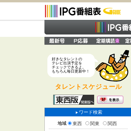
好きなタレントの
テレビ出演予定を
チェックできるよ。
もちろん毎日更新中！
タレントスケジュール
ワード検索
地域
東西
関東
関西