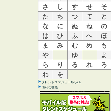
さ
し
す
せ
そ
た
ち
つ
て
と
な
に
ぬ
ね
の
は
ひ
ふ
へ
ほ
ま
み
む
め
も
や
ゆ
よ
ら
り
る
れ
ろ
わ
を
タレントスケジュールQ&A
便利な機能