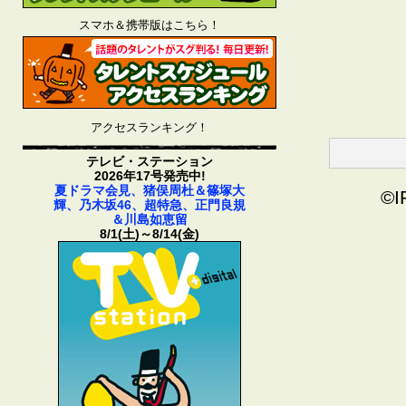
スマホ＆携帯版はこちら！
アクセスランキング！
テレビ・ステーション
2026年17号発売中!
夏ドラマ会見、猪俣周杜＆篠塚大
©I
輝、乃木坂46、超特急、正門良規
＆川島如恵留
8/1(土)～8/14(金)