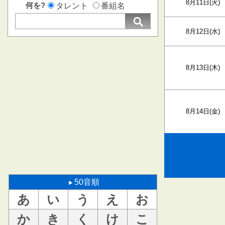
8月11日(火)
何を?
タレント
番組名
8月12日(水)
8月13日(木)
8月14日(金)
50音順
あ
い
う
え
お
か
き
く
け
こ