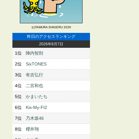
(c)TAMURA SHIGERU 2026
昨日のアクセスランキング
2026年8月7日
1位
陣内智則
2位
SixTONES
3位
有吉弘行
4位
二宮和也
5位
かまいたち
6位
Kis-My-Ft2
7位
乃木坂46
8位
櫻井翔