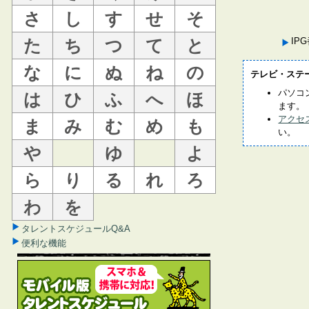
さ
し
す
せ
そ
た
ち
つ
て
と
IP
な
に
ぬ
ね
の
テレビ・ステ
パソコ
は
ひ
ふ
へ
ほ
ます。
アクセ
ま
み
む
め
も
い。
や
ゆ
よ
ら
り
る
れ
ろ
わ
を
タレントスケジュールQ&A
便利な機能