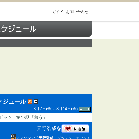
ガイド
|
お問い合わせ
ケジュール
8月7日(金)～8月14日(金)
ゼッツ 第47話「救う」」
天野浩成を
アマゾンで「
天野浩成
」グッズをチェック！