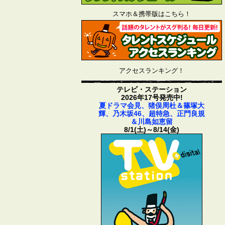
スマホ＆携帯版はこちら！
アクセスランキング！
テレビ・ステーション
2026年17号発売中!
夏ドラマ会見、猪俣周杜＆篠塚大
輝、乃木坂46、超特急、正門良規
＆川島如恵留
8/1(土)～8/14(金)