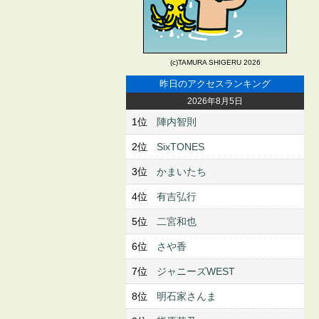
(c)TAMURA SHIGERU 2026
昨日のアクセスランキング
2026年8月5日
1位
陣内智則
2位
SixTONES
3位
かまいたち
4位
有吉弘行
5位
二宮和也
6位
さや香
7位
ジャニーズWEST
8位
明石家さんま