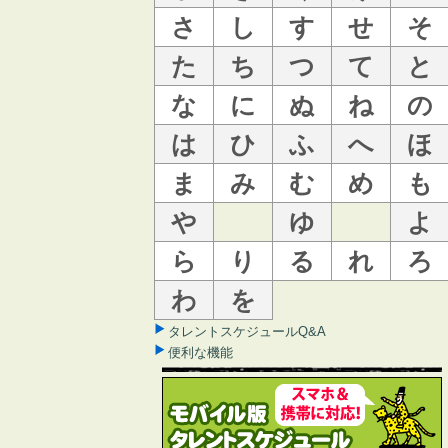
さ
し
す
せ
そ
た
ち
つ
て
と
な
に
ぬ
ね
の
は
ひ
ふ
へ
ほ
ま
み
む
め
も
や
ゆ
よ
ら
り
る
れ
ろ
わ
を
タレントスケジュールQ&A
便利な機能