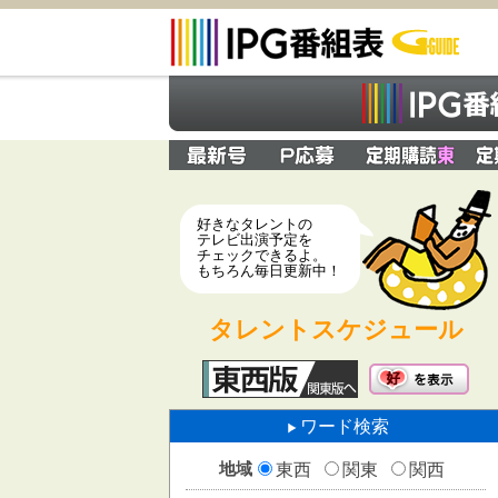
好きなタレントの
テレビ出演予定を
チェックできるよ。
もちろん毎日更新中！
タレントスケジュール
ワード検索
地域
東西
関東
関西