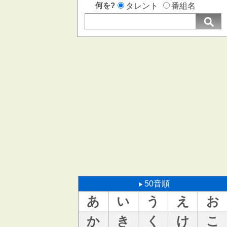
何を?
タレント
番組名
50音順
あ
い
う
え
お
か
き
く
け
こ