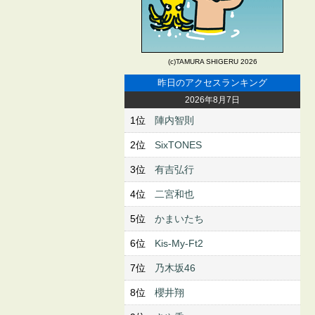
(c)TAMURA SHIGERU 2026
昨日のアクセスランキング
2026年8月7日
1位
陣内智則
2位
SixTONES
3位
有吉弘行
4位
二宮和也
5位
かまいたち
6位
Kis-My-Ft2
7位
乃木坂46
8位
櫻井翔