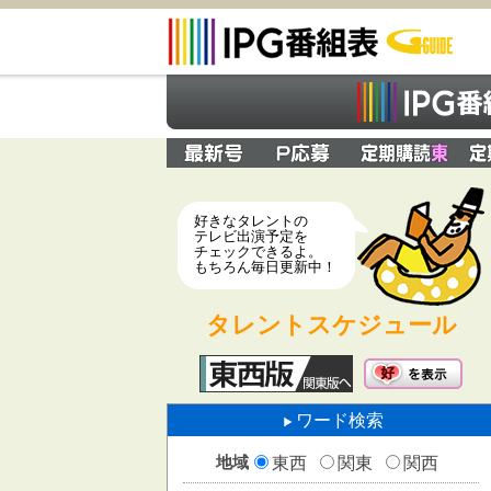
好きなタレントの
テレビ出演予定を
チェックできるよ。
もちろん毎日更新中！
タレントスケジュール
ワード検索
地域
東西
関東
関西