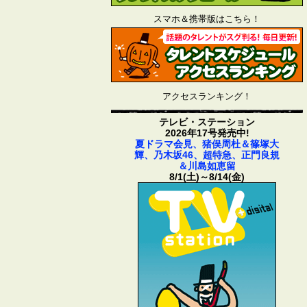
スマホ＆携帯版はこちら！
アクセスランキング！
テレビ・ステーション
2026年17号発売中!
夏ドラマ会見、猪俣周杜＆篠塚大
輝、乃木坂46、超特急、正門良規
＆川島如恵留
8/1(土)～8/14(金)