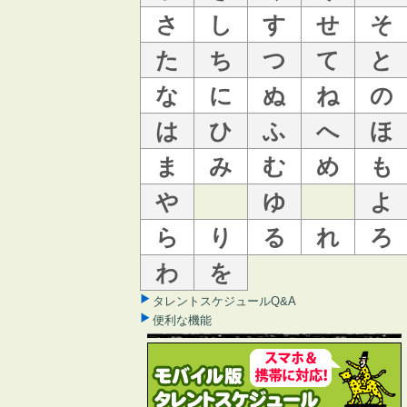
さ
し
す
せ
そ
た
ち
つ
て
と
な
に
ぬ
ね
の
は
ひ
ふ
へ
ほ
ま
み
む
め
も
や
ゆ
よ
ら
り
る
れ
ろ
わ
を
タレントスケジュールQ&A
便利な機能