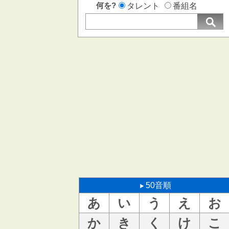
何を?
タレント
番組名
50音順
あ
い
う
え
お
か
き
く
け
こ