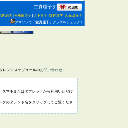
堂真理子を
武内絵美
|
松尾由美子
|
大下容子
|
野村真季
|
久保田直子
|
アマゾンで「
堂真理子
」グッズをチェック！
画タレントスケジュールの
お問い合わせ
。スマホまたはタブレットから利用いただけ
ングのタレント名をクリックしてご覧くださ