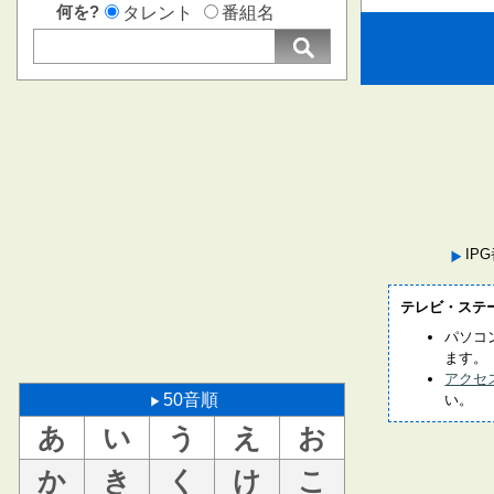
何を?
タレント
番組名
IP
テレビ・ステ
パソコ
ます。
アクセ
50音順
い。
あ
い
う
え
お
か
き
く
け
こ