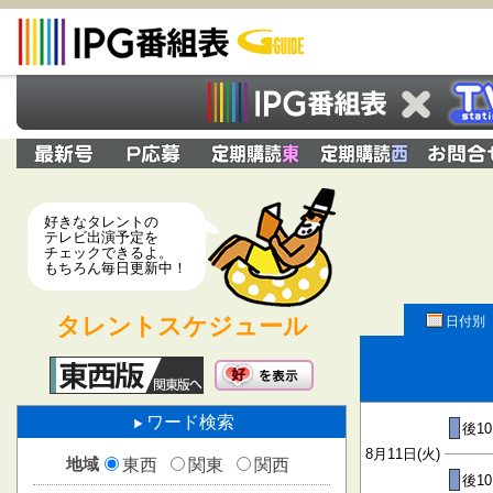
好きなタレントの
テレビ出演予定を
チェックできるよ。
もちろん毎日更新中！
タレントスケジュール
日付別
ワード検索
後10
8月11日(火)
地域
東西
関東
関西
後10