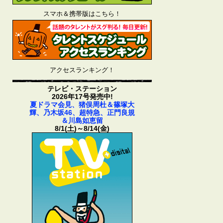
スマホ＆携帯版はこちら！
アクセスランキング！
テレビ・ステーション
2026年17号発売中!
夏ドラマ会見、猪俣周杜＆篠塚大
輝、乃木坂46、超特急、正門良規
＆川島如恵留
8/1(土)～8/14(金)