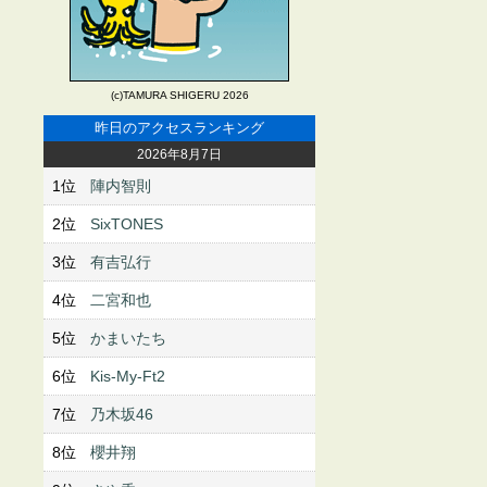
(c)TAMURA SHIGERU 2026
昨日のアクセスランキング
2026年8月7日
1位
陣内智則
2位
SixTONES
3位
有吉弘行
4位
二宮和也
5位
かまいたち
6位
Kis-My-Ft2
7位
乃木坂46
8位
櫻井翔