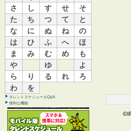
さ
し
す
せ
そ
た
ち
つ
て
と
な
に
ぬ
ね
の
は
ひ
ふ
へ
ほ
ま
み
む
め
も
や
ゆ
よ
ら
り
る
れ
ろ
わ
を
タレントスケジュールQ&A
便利な機能
©I