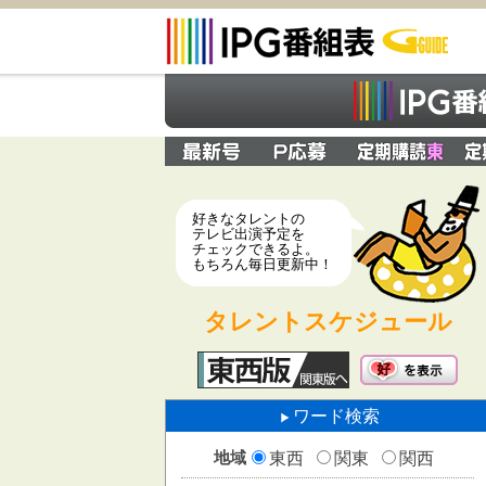
好きなタレントの
テレビ出演予定を
チェックできるよ。
もちろん毎日更新中！
タレントスケジュール
ワード検索
地域
東西
関東
関西