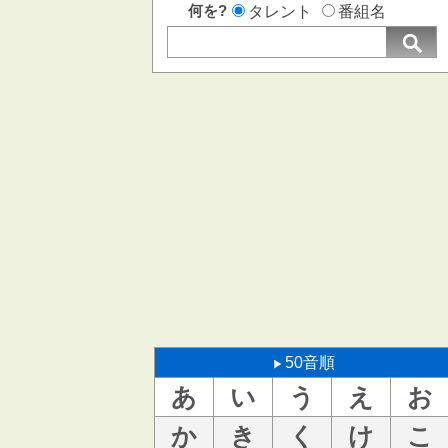
何を?
タレント
番組名
50音順
あ
い
う
え
お
か
き
く
け
こ