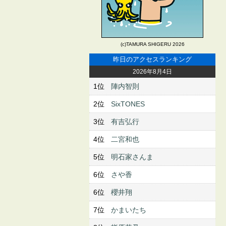
(c)TAMURA SHIGERU 2026
昨日のアクセスランキング
2026年8月4日
1位
陣内智則
2位
SixTONES
3位
有吉弘行
4位
二宮和也
5位
明石家さんま
6位
さや香
6位
櫻井翔
7位
かまいたち