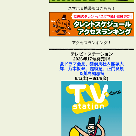
スマホ＆携帯版はこちら！
アクセスランキング！
テレビ・ステーション
2026年17号発売中!
夏ドラマ会見、猪俣周杜＆篠塚大
輝、乃木坂46、超特急、正門良規
＆川島如恵留
8/1(土)～8/14(金)