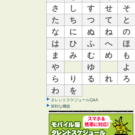
さ
し
す
せ
そ
た
ち
つ
て
と
な
に
ぬ
ね
の
は
ひ
ふ
へ
ほ
ま
み
む
め
も
や
ゆ
よ
ら
り
る
れ
ろ
わ
を
タレントスケジュールQ&A
便利な機能