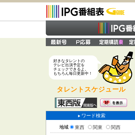
好きなタレントの
テレビ出演予定を
チェックできるよ。
もちろん毎日更新中！
タレントスケジュール
ワード検索
地域
東西
関東
関西