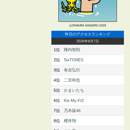
(c)TAMURA SHIGERU 2026
昨日のアクセスランキング
2026年8月7日
1位
陣内智則
2位
SixTONES
3位
有吉弘行
4位
二宮和也
5位
かまいたち
6位
Kis-My-Ft2
7位
乃木坂46
8位
櫻井翔