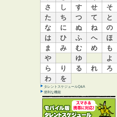
さ
し
す
せ
そ
た
ち
つ
て
と
な
に
ぬ
ね
の
は
ひ
ふ
へ
ほ
ま
み
む
め
も
や
ゆ
よ
ら
り
る
れ
ろ
わ
を
タレントスケジュールQ&A
便利な機能