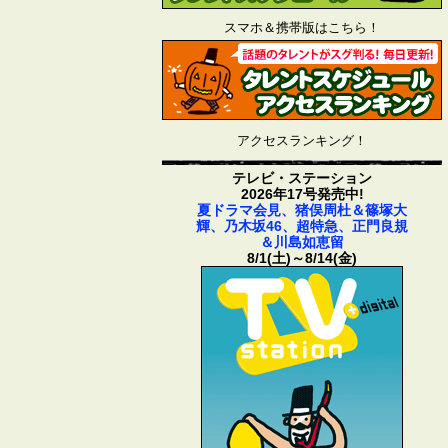
スマホ＆携帯版はこちら！
アクセスランキング！
テレビ・ステーション
2026年17号発売中!
夏ドラマ会見、猪俣周杜＆篠塚大
輝、乃木坂46、超特急、正門良規
＆川島如恵留
8/1(土)～8/14(金)