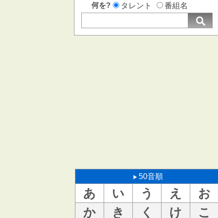
何を?
タレント
番組名
50音順
あ
い
う
え
お
か
き
く
け
こ