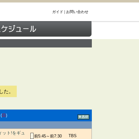
ガイド
|
お問い合わせ
した。
(
日
)
ィット!をギュ
TBS
前5:45～前7:30