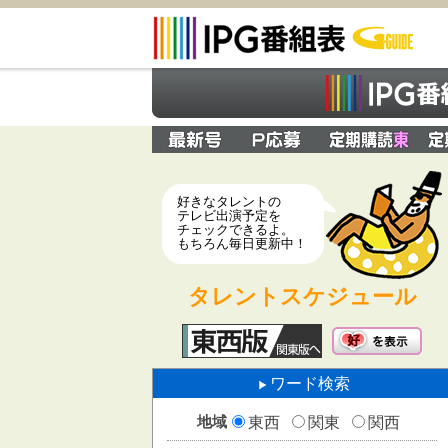
好きなタレントの
テレビ出演予定を
チェックできるよ。
もちろん毎日更新中！
タレントスケジュール
ワード検索
地域
東西
関東
関西