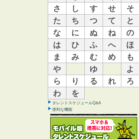
さ
し
す
せ
そ
た
ち
つ
て
と
な
に
ぬ
ね
の
は
ひ
ふ
へ
ほ
ま
み
む
め
も
や
ゆ
よ
ら
り
る
れ
ろ
わ
を
タレントスケジュールQ&A
便利な機能