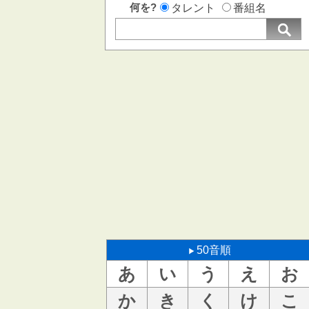
何を?
タレント
番組名
50音順
あ
い
う
え
お
か
き
く
け
こ