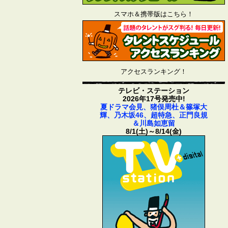
スマホ＆携帯版はこちら！
アクセスランキング！
テレビ・ステーション
2026年17号発売中!
夏ドラマ会見、猪俣周杜＆篠塚大
輝、乃木坂46、超特急、正門良規
＆川島如恵留
8/1(土)～8/14(金)