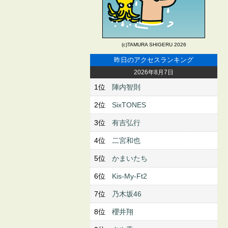
(c)TAMURA SHIGERU 2026
昨日のアクセスランキング
2026年8月7日
1位
陣内智則
2位
SixTONES
3位
有吉弘行
4位
二宮和也
5位
かまいたち
6位
Kis-My-Ft2
7位
乃木坂46
8位
櫻井翔