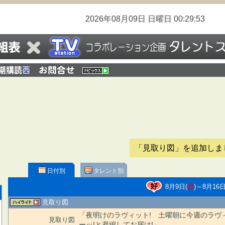
2026年08月09日
日曜日
00:29:53
「見取り図」を追加しま
日付別
タレント別
8月9日(
日
)～8月16日
見取り図
「夜明けのラヴィット! 土曜朝に今週のラヴ
見取り図
ーッ!と凝縮してお届け!」