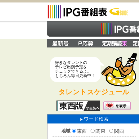
好きなタレントの
テレビ出演予定を
チェックできるよ。
もちろん毎日更新中！
タレントスケジュール
ワード検索
地域
東西
関東
関西