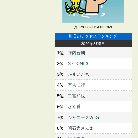
(c)TAMURA SHIGERU 2026
昨日のアクセスランキング
2026年8月5日
1位
陣内智則
2位
SixTONES
3位
かまいたち
4位
有吉弘行
5位
二宮和也
6位
さや香
7位
ジャニーズWEST
8位
明石家さんま