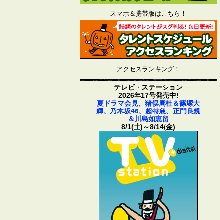
スマホ＆携帯版はこちら！
アクセスランキング！
テレビ・ステーション
2026年17号発売中!
夏ドラマ会見、猪俣周杜＆篠塚大
輝、乃木坂46、超特急、正門良規
＆川島如恵留
8/1(土)～8/14(金)