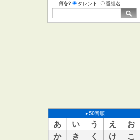
何を?
タレント
番組名
50音順
あ
い
う
え
お
か
き
く
け
こ