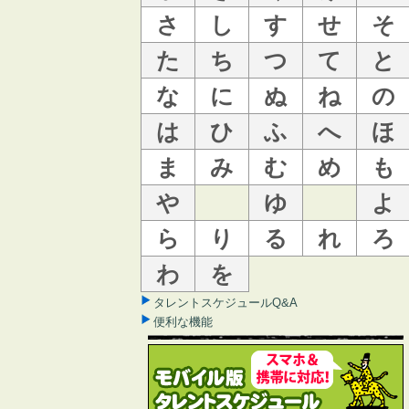
さ
し
す
せ
そ
た
ち
つ
て
と
な
に
ぬ
ね
の
は
ひ
ふ
へ
ほ
ま
み
む
め
も
や
ゆ
よ
ら
り
る
れ
ろ
わ
を
タレントスケジュールQ&A
便利な機能