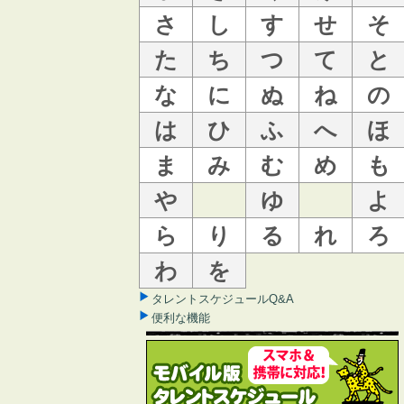
さ
し
す
せ
そ
た
ち
つ
て
と
な
に
ぬ
ね
の
は
ひ
ふ
へ
ほ
ま
み
む
め
も
や
ゆ
よ
ら
り
る
れ
ろ
わ
を
タレントスケジュールQ&A
便利な機能