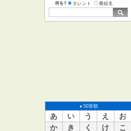
何を?
タレント
番組名
50音順
あ
い
う
え
お
か
き
く
け
こ