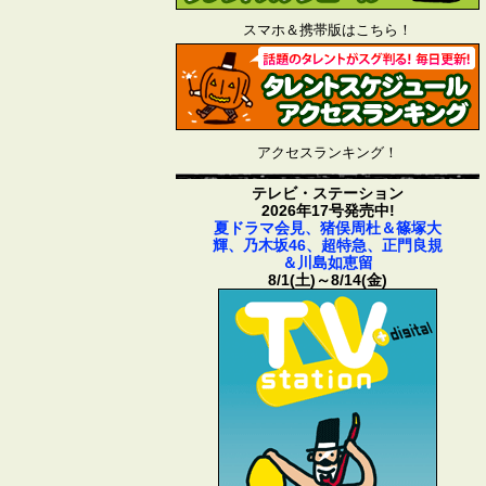
スマホ＆携帯版はこちら！
アクセスランキング！
テレビ・ステーション
2026年17号発売中!
夏ドラマ会見、猪俣周杜＆篠塚大
輝、乃木坂46、超特急、正門良規
＆川島如恵留
8/1(土)～8/14(金)