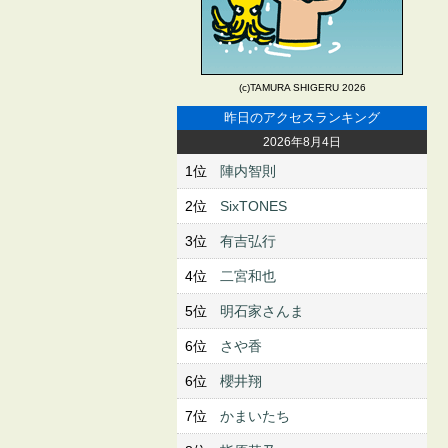
(c)TAMURA SHIGERU 2026
昨日のアクセスランキング
2026年8月4日
1位
陣内智則
2位
SixTONES
3位
有吉弘行
4位
二宮和也
5位
明石家さんま
6位
さや香
6位
櫻井翔
7位
かまいたち