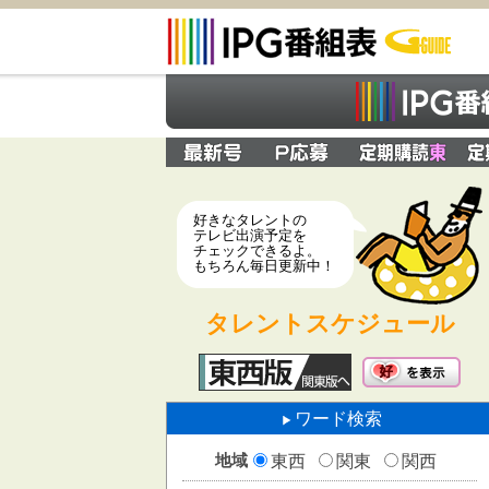
好きなタレントの
テレビ出演予定を
チェックできるよ。
もちろん毎日更新中！
タレントスケジュール
ワード検索
地域
東西
関東
関西