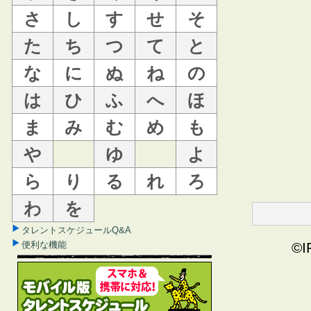
さ
し
す
せ
そ
た
ち
つ
て
と
な
に
ぬ
ね
の
は
ひ
ふ
へ
ほ
ま
み
む
め
も
や
ゆ
よ
ら
り
る
れ
ろ
わ
を
タレントスケジュールQ&A
便利な機能
©I