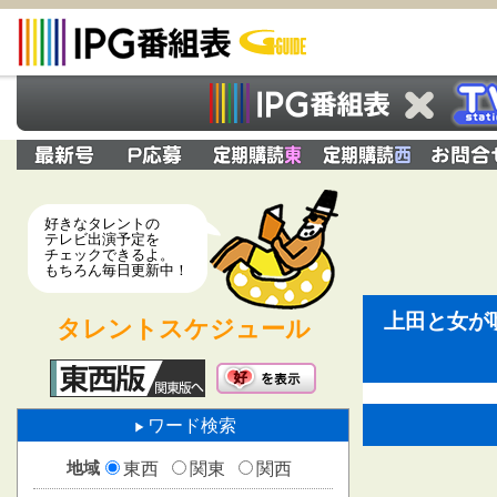
好きなタレントの
テレビ出演予定を
チェックできるよ。
もちろん毎日更新中！
上田と女が
タレントスケジュール
ワード検索
地域
東西
関東
関西