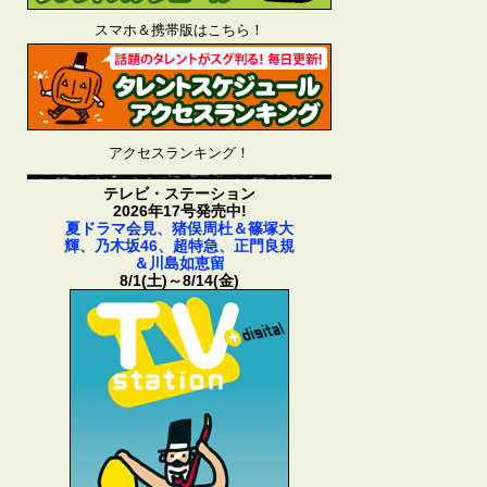
スマホ＆携帯版はこちら！
アクセスランキング！
テレビ・ステーション
2026年17号発売中!
夏ドラマ会見、猪俣周杜＆篠塚大
輝、乃木坂46、超特急、正門良規
＆川島如恵留
8/1(土)～8/14(金)