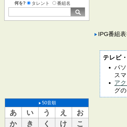
何を?
タレント
番組名
IPG番組
テレビ
パソ
スマ
アク
グの
50音順
あ
い
う
え
お
か
き
く
け
こ